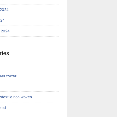
 2024
024
 2024
ries
 non woven
eotextile non woven
ized