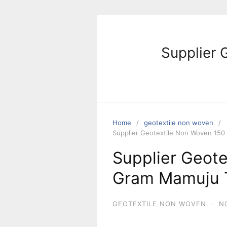
Skip
to
content
Supplier 
Home
geotextile non woven
Supplier Geotextile Non Woven 15
Supplier Geot
Gram Mamuju 
GEOTEXTILE NON WOVEN
·
N