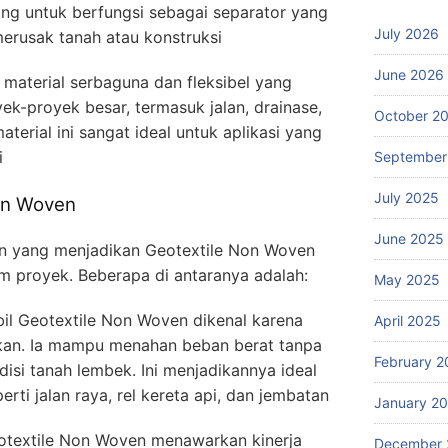
ang untuk berfungsi sebagai separator yang
July 2026
erusak tanah atau konstruksi
June 2026
material serbaguna dan fleksibel yang
k-proyek besar, termasuk jalan, drainase,
October 2
aterial ini sangat ideal untuk aplikasi yang
i
September
July 2025
Non Woven
June 2025
n yang menjadikan Geotextile Non Woven
m proyek. Beberapa di antaranya adalah:
May 2025
il Geotextile Non Woven dikenal karena
April 2025
an. Ia mampu menahan beban berat tanpa
February 2
isi tanah lembek. Ini menjadikannya ideal
erti jalan raya, rel kereta api, dan jembatan
January 2
Geotextile Non Woven menawarkan kinerja
December 