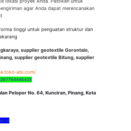
e lokasi proyek Anda. Pastikan untuk
pengiriman agar Anda dapat merencanakan
at
orma tinggi untuk penguatan struktur dan
sekarang
ngkaraya, supplier geotextile Gorontalo,
nang, supplier geotextile Bitung, supplier
ile.toko-abi.com/
6287764446435
an Pelopor No. 64, Kunciran, Pinang, Kota
eb.id