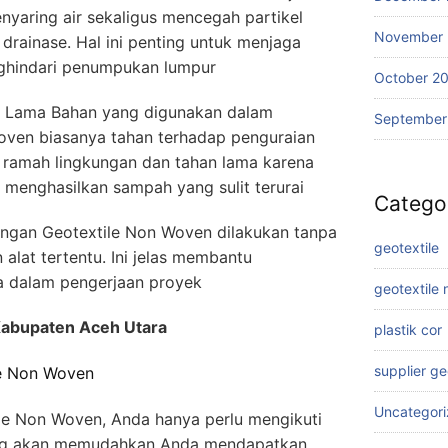
nyaring air sekaligus mencegah partikel
November
drainase. Hal ini penting untuk menjaga
nghindari penumpukan lumpur
October 2
 Lama Bahan yang digunakan dalam
September
ven biasanya tahan terhadap penguraian
a ramah lingkungan dan tahan lama karena
 menghasilkan sampah yang sulit terurai
Catego
angan Geotextile Non Woven dilakukan tanpa
geotextile
alat tertentu. Ini jelas membantu
 dalam pengerjaan proyek
geotextile
Kabupaten Aceh Utara
plastik cor
supplier g
le Non Woven
Uncategor
e Non Woven, Anda hanya perlu mengikuti
ng akan memudahkan Anda mendapatkan