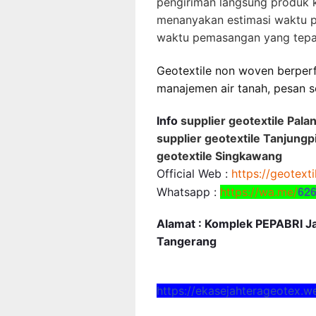
pengiriman langsung produk k
menanyakan estimasi waktu 
waktu pemasangan yang tep
Geotextile non woven berperf
manajemen air tanah, pesan 
Info
supplier geotextile Pala
supplier geotextile Tanjungpi
geotextile Singkawang
Official Web :
https://geotext
62
Whatsapp :
https://wa.me/
Alamat : Komplek PEPABRI Jal
Tangerang
https://ekasejahterageotex.w