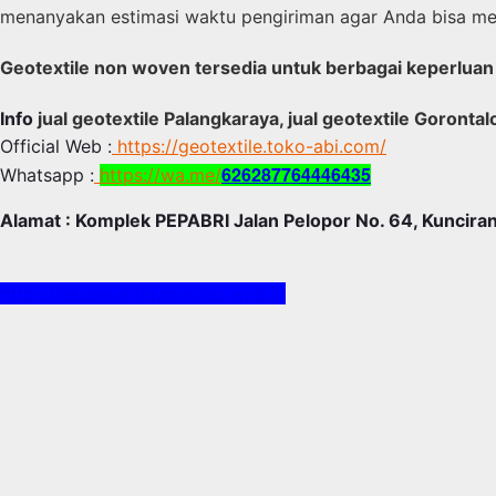
menanyakan estimasi waktu pengiriman agar Anda bisa m
Geotextile non woven tersedia untuk berbagai keperluan ge
Info
jual geotextile Palangkaraya, jual geotextile Gorontal
Official Web :
https://geotextile.toko-abi.com/
626287764446435
Whatsapp :
https://wa.me/
Alamat : Komplek PEPABRI Jalan Pelopor No. 64, Kunciran
https://ekasejahterageotex.web.id