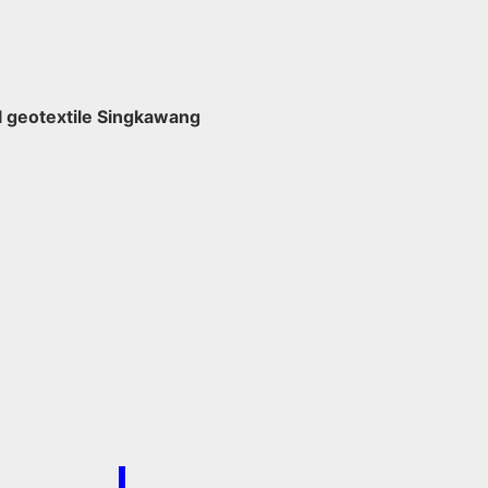
ual geotextile Singkawang
/