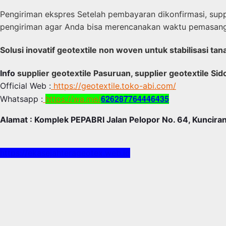
Pengiriman ekspres Setelah pembayaran dikonfirmasi, sup
pengiriman agar Anda bisa merencanakan waktu pemasan
Solusi inovatif geotextile non woven untuk stabilisasi t
Info
supplier geotextile Pasuruan, supplier geotextile Sido
Official Web :
https://geotextile.toko-abi.com/
626287764446435
Whatsapp :
https://wa.me/
Alamat : Komplek PEPABRI Jalan Pelopor No. 64, Kunciran
https://ekasejahterageotex.web.id