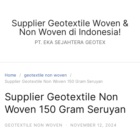
Skip
to
content
Supplier Geotextile Woven &
Non Woven di Indonesia!
PT. EKA SEJAHTERA GEOTEX
Home
geotextile non woven
Supplier Geotextile Non Woven 150 Gram Seruyan
Supplier Geotextile Non
Woven 150 Gram Seruyan
GEOTEXTILE NON WOVEN
·
NOVEMBER 12, 2024