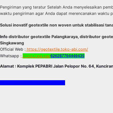
Pengiriman yang teratur Setelah Anda menyelesaikan pemb
waktu pengiriman agar Anda dapat merencanakan waktu 
Solusi inovatif geotextile non woven untuk stabilisasi t
Info
distributor geotextile Palangkaraya, distributor geote
Singkawang
Official Web :
https://geotextile.toko-abi.com/
626287764446435
Whatsapp :
https://wa.me/
Alamat : Komplek PEPABRI Jalan Pelopor No. 64, Kunciran
https://ekasejahterageotex.web.id