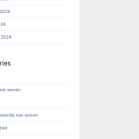
 2024
024
 2024
ries
 non woven
eotextile non woven
ized