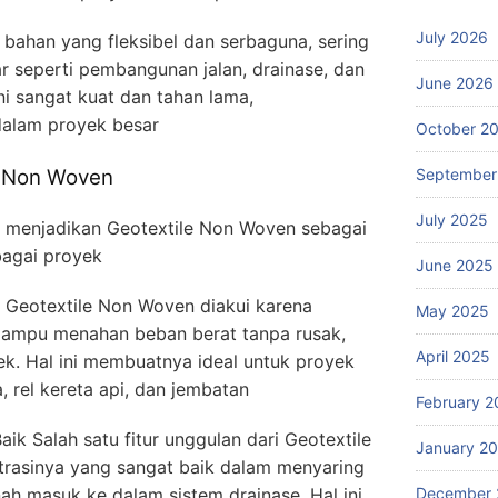
July 2026
bahan yang fleksibel dan serbaguna, sering
 seperti pembangunan jalan, drainase, dan
June 2026
ini sangat kuat dan tahan lama,
dalam proyek besar
October 2
September
le Non Woven
July 2025
 menjadikan Geotextile Non Woven sebagai
bagai proyek
June 2025
 Geotextile Non Woven diakui karena
May 2025
mampu menahan beban berat tanpa rusak,
April 2025
ek. Hal ini membuatnya ideal untuk proyek
a, rel kereta api, dan jembatan
February 2
Baik Salah satu fitur unggulan dari Geotextile
January 2
ltrasinya yang sangat baik dalam menyaring
December 
ah masuk ke dalam sistem drainase. Hal ini