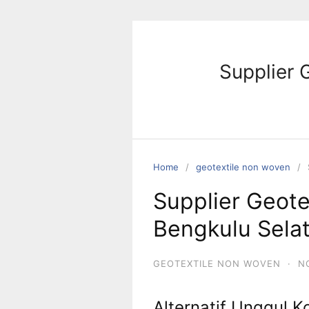
Skip
to
content
Supplier 
Home
geotextile non woven
Supplier Geot
Bengkulu Sela
GEOTEXTILE NON WOVEN
·
N
Alternatif Unggul K