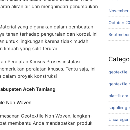
aran aliran air dan menghindari penumpukan
November
October 2
Material yang digunakan dalam pembuatan
a tahan terhadap penguraian dan korosi. Ini
September
n untuk lingkungan karena tidak mudah
 limbah yang sulit terurai
Catego
an Peralatan Khusus Proses instalasi
emerlukan peralatan khusus. Tentu saja, ini
geotextile
 dalam proyek konstruksi
geotextile
Kabupaten Aceh Tamiang
plastik cor
ile Non Woven
supplier g
emesanan Geotextile Non Woven, langkah-
Uncategor
dapat membantu Anda mendapatkan produk