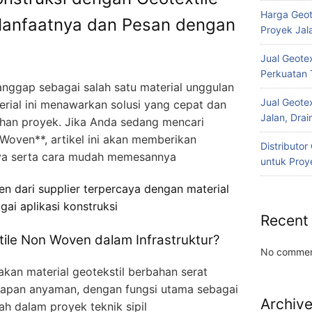
Harga Geot
Manfaatnya dan Pesan dengan
Proyek Jala
Jual Geotex
Perkuatan 
anggap sebagai salah satu material unggulan
Jual Geotex
erial ini menawarkan solusi yang cepat dan
Jalan, Drai
uhan proyek. Jika Anda sedang mencari
 Woven**, artikel ini akan memberikan
Distributo
nya serta cara mudah memesannya
untuk Proye
n dari supplier terpercaya dengan material
gai aplikasi konstruksi
Recent
ile Non Woven dalam Infrastruktur?
No commen
an material geotekstil berbahan serat
tahapan anyaman, dengan fungsi utama sebagai
Archiv
nah dalam proyek teknik sipil