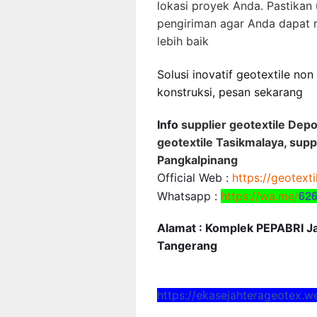
lokasi proyek Anda. Pastikan
pengiriman agar Anda dapat
lebih baik
Solusi inovatif geotextile no
konstruksi, pesan sekarang
Info
supplier geotextile Depo
geotextile Tasikmalaya, supp
Pangkalpinang
Official Web :
https://geotext
62
Whatsapp :
https://wa.me/
Alamat : Komplek PEPABRI Jal
Tangerang
https://ekasejahterageotex.w