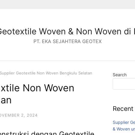
Geotextile Woven & Non Woven di 
PT. EKA SEJAHTERA GEOTEX
Supplier Geotextile Non Woven Bengkulu Selatan
Search
extile Non Woven
tan
Recent
OVEMBER 2, 2024
Supplier G
& Woven un
onstruksi dengan Geotextile