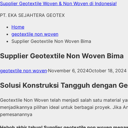
Skip
Supplier Geotextile Woven & Non Woven di Indonesia!
to
PT. EKA SEJAHTERA GEOTEX
content
Home
geotextile non woven
Supplier Geotextile Non Woven Bima
Supplier Geotextile Non Woven Bima
geotextile non woven
·
November 6, 2024
October 18, 2024
Solusi Konstruksi Tangguh dengan G
Geotextile Non Woven telah menjadi salah satu material ya
menjadikannya pilihan ideal untuk berbagai proyek. Jika A
pemesanannya
Heboh akhir tahun! Supplier geotextile non woven mena