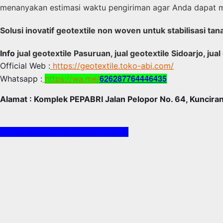
menanyakan estimasi waktu pengiriman agar Anda dapat 
Solusi inovatif geotextile non woven untuk stabilisasi t
Info
jual geotextile Pasuruan, jual geotextile Sidoarjo, jua
Official Web :
https://geotextile.toko-abi.com/
626287764446435
Whatsapp :
https://wa.me/
Alamat : Komplek PEPABRI Jalan Pelopor No. 64, Kunciran
https://ekasejahterageotex.web.id