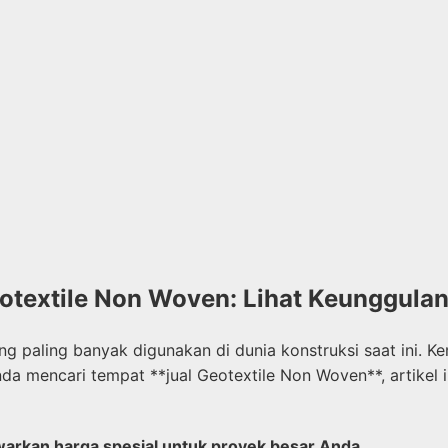
eotextile Non Woven: Lihat Keunggul
ng paling banyak digunakan di dunia konstruksi saat ini. 
nda mencari tempat **jual Geotextile Non Woven**, artikel
warkan harga spesial untuk proyek besar Anda