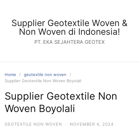
Skip
to
content
Supplier Geotextile Woven &
Non Woven di Indonesia!
PT. EKA SEJAHTERA GEOTEX
Home
geotextile non woven
Supplier Geotextile Non Woven Boyolali
Supplier Geotextile Non
Woven Boyolali
GEOTEXTILE NON WOVEN
·
NOVEMBER 4, 2024