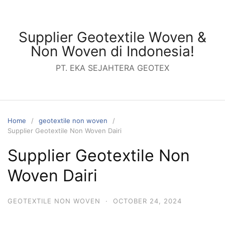
Skip
to
content
Supplier Geotextile Woven &
Non Woven di Indonesia!
PT. EKA SEJAHTERA GEOTEX
Home
geotextile non woven
Supplier Geotextile Non Woven Dairi
Supplier Geotextile Non
Woven Dairi
GEOTEXTILE NON WOVEN
·
OCTOBER 24, 2024