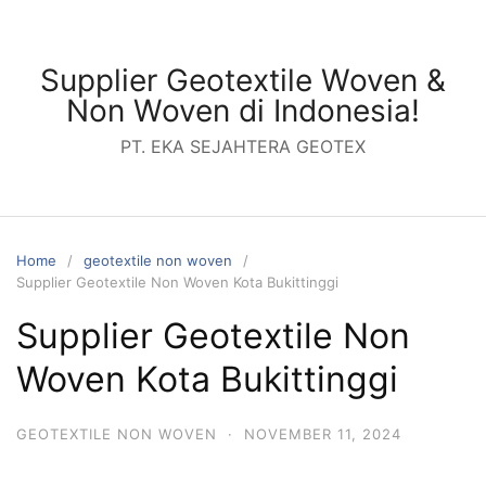
Skip
to
content
Supplier Geotextile Woven &
Non Woven di Indonesia!
PT. EKA SEJAHTERA GEOTEX
Home
geotextile non woven
Supplier Geotextile Non Woven Kota Bukittinggi
Supplier Geotextile Non
Woven Kota Bukittinggi
GEOTEXTILE NON WOVEN
·
NOVEMBER 11, 2024