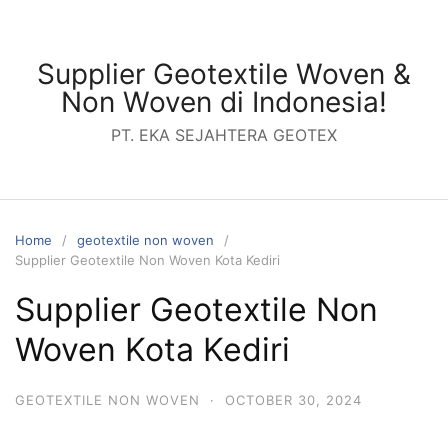
Skip
to
content
Supplier Geotextile Woven &
Non Woven di Indonesia!
PT. EKA SEJAHTERA GEOTEX
Home
geotextile non woven
Supplier Geotextile Non Woven Kota Kediri
Supplier Geotextile Non
Woven Kota Kediri
GEOTEXTILE NON WOVEN
·
OCTOBER 30, 2024