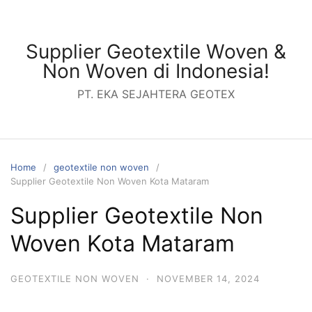
Skip
to
content
Supplier Geotextile Woven &
Non Woven di Indonesia!
PT. EKA SEJAHTERA GEOTEX
Home
geotextile non woven
Supplier Geotextile Non Woven Kota Mataram
Supplier Geotextile Non
Woven Kota Mataram
GEOTEXTILE NON WOVEN
·
NOVEMBER 14, 2024