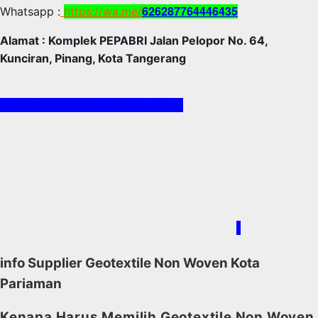
626287764446435
Whatsapp :
https://wa.me/
Alamat : Komplek PEPABRI Jalan Pelopor No. 64,
Kunciran, Pinang, Kota Tangerang
https://ekasejahterageotex.web.id
/
info Supplier Geotextile Non Woven Kota
Pariaman
Kenapa Harus Memilih Geotextile Non Woven