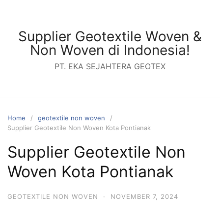
Skip
to
content
Supplier Geotextile Woven &
Non Woven di Indonesia!
PT. EKA SEJAHTERA GEOTEX
Home
geotextile non woven
Supplier Geotextile Non Woven Kota Pontianak
Supplier Geotextile Non
Woven Kota Pontianak
GEOTEXTILE NON WOVEN
·
NOVEMBER 7, 2024