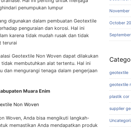
drainase. Hal ini penting untuk menjaga
nghindari penumpukan lumpur
November
ang digunakan dalam pembuatan Geotextile
October 2
hadap penguraian dan korosi. Hal ini
September
lam karena tidak mudah rusak dan tidak
 terurai
alasi Geotextile Non Woven dapat dilakukan
Catego
tidak membutuhkan alat tertentu. Hal ini
u dan mengurangi tenaga dalam pengerjaan
geotextile
geotextile
Kabupaten Muara Enim
plastik cor
extile Non Woven
supplier g
n Woven, Anda bisa mengikuti langkah-
Uncategor
untuk memastikan Anda mendapatkan produk