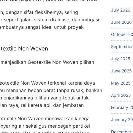
July 2026
, dengan sifat fleksibelnya, sering
seperti jalan, sistem drainase, dan mitigasi
June 2026
 membuatnya sangat ideal untuk proyek
October 2
September
otextile Non Woven
July 2025
 menjadikan Geotextile Non Woven pilihan
June 2025
otextile Non Woven terkenal karena daya
May 2025
mpu menahan beban berat tanpa rusak, bahkan
April 2025
 menjadikannya pilihan yang tepat untuk
alan raya, rel kereta api, dan jembatan
February 2
Geotextile Non Woven menawarkan kinerja
January 2
nyaring air sekaligus mencegah partikel
December 