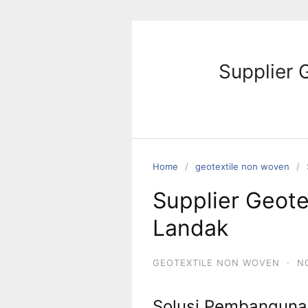
Skip
to
content
Supplier 
Home
geotextile non woven
Supplier Geot
Landak
GEOTEXTILE NON WOVEN
·
N
Solusi Pembangunan