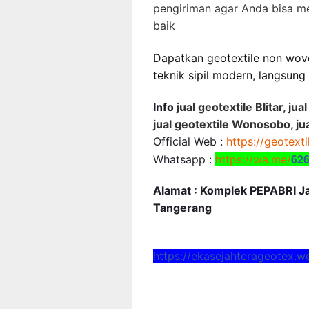
pengiriman agar Anda bisa 
baik
Dapatkan geotextile non wov
teknik sipil modern, langsung 
Info
jual geotextile Blitar, j
jual geotextile Wonosobo, ju
Official Web :
https://geotext
62
Whatsapp :
https://wa.me/
Alamat : Komplek PEPABRI Jal
Tangerang
https://ekasejahterageotex.w