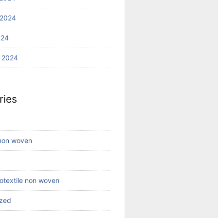
 2024
024
 2024
ries
 non woven
eotextile non woven
ized