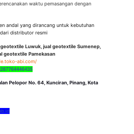
merencanakan waktu pemasangan dengan
en andal yang dirancang untuk kebutuhan
dari distributor resmi
ual geotextile Luwuk, jual geotextile Sumenep,
al geotextile Pamekasan
ile.toko-abi.com/
6287764446435
an Pelopor No. 64, Kunciran, Pinang, Kota
eb.id