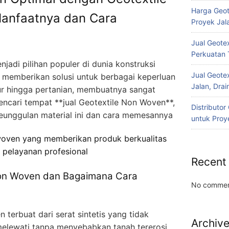
Harga Geot
Manfaatnya dan Cara
Proyek Jala
Jual Geotex
Perkuatan 
jadi pilihan populer di dunia konstruksi
Jual Geotex
 memberikan solusi untuk berbagai keperluan
Jalan, Drai
ktur hingga pertanian, membuatnya sangat
encari tempat **jual Geotextile Non Woven**,
Distributo
 keunggulan material ini dan cara memesannya
untuk Proye
 woven yang memberikan produk berkualitas
 pelayanan profesional
Recent
Non Woven dan Bagaimana Cara
No commen
 terbuat dari serat sintetis yang tidak
Archiv
elewati tanpa menyebabkan tanah tererosi