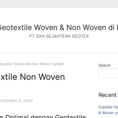
Geotextile Woven & Non Woven di 
PT. EKA SEJAHTERA GEOTEX
Supplier Geotextile Non Woven Landak
Search
extile Non Woven
Recent
OVEMBER 6, 2024
Supplier G
& Woven un
 Optimal dengan Geotextile