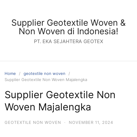
Skip
to
content
Supplier Geotextile Woven &
Non Woven di Indonesia!
PT. EKA SEJAHTERA GEOTEX
Home
geotextile non woven
Supplier Geotextile Non Woven Majalengka
Supplier Geotextile Non
Woven Majalengka
GEOTEXTILE NON WOVEN
·
NOVEMBER 11, 2024