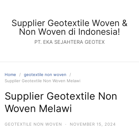
Skip
to
content
Supplier Geotextile Woven &
Non Woven di Indonesia!
PT. EKA SEJAHTERA GEOTEX
Home
geotextile non woven
Supplier Geotextile Non Woven Melawi
Supplier Geotextile Non
Woven Melawi
GEOTEXTILE NON WOVEN
·
NOVEMBER 15, 2024