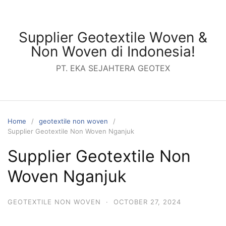
Skip
to
content
Supplier Geotextile Woven &
Non Woven di Indonesia!
PT. EKA SEJAHTERA GEOTEX
Home
geotextile non woven
Supplier Geotextile Non Woven Nganjuk
Supplier Geotextile Non
Woven Nganjuk
GEOTEXTILE NON WOVEN
·
OCTOBER 27, 2024