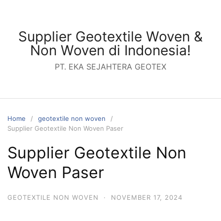
Skip
to
content
Supplier Geotextile Woven &
Non Woven di Indonesia!
PT. EKA SEJAHTERA GEOTEX
Home
geotextile non woven
Supplier Geotextile Non Woven Paser
Supplier Geotextile Non
Woven Paser
GEOTEXTILE NON WOVEN
·
NOVEMBER 17, 2024