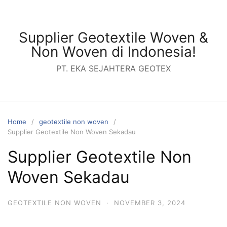
Skip
to
content
Supplier Geotextile Woven &
Non Woven di Indonesia!
PT. EKA SEJAHTERA GEOTEX
Home
geotextile non woven
Supplier Geotextile Non Woven Sekadau
Supplier Geotextile Non
Woven Sekadau
GEOTEXTILE NON WOVEN
·
NOVEMBER 3, 2024