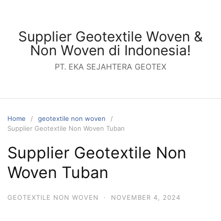
Skip
to
content
Supplier Geotextile Woven &
Non Woven di Indonesia!
PT. EKA SEJAHTERA GEOTEX
Home
geotextile non woven
Supplier Geotextile Non Woven Tuban
Supplier Geotextile Non
Woven Tuban
GEOTEXTILE NON WOVEN
·
NOVEMBER 4, 2024