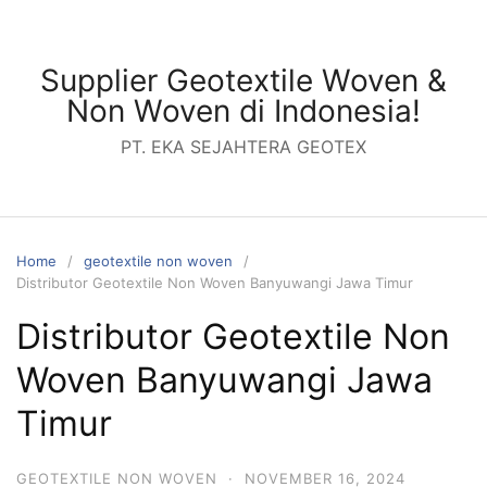
Skip
to
content
Supplier Geotextile Woven &
Non Woven di Indonesia!
PT. EKA SEJAHTERA GEOTEX
Home
geotextile non woven
Distributor Geotextile Non Woven Banyuwangi Jawa Timur
Distributor Geotextile Non
Woven Banyuwangi Jawa
Timur
GEOTEXTILE NON WOVEN
·
NOVEMBER 16, 2024