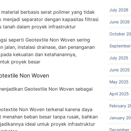
July 2026
material berbasis serat polimer yang tidak
menjadi separator dengan kapasitas filtrasi
June 2026
as tanah dalam proyek infrastruktur
October 2
ungsi seperti Geotextile Non Woven sering
September
jalan, instalasi drainase, dan penanganan
k pada kekuatan dan ketahanannya,
July 2025
untuk proyek besar
June 2025
Geotextile Non Woven
May 2025
menjadikan Geotextile Non Woven sebagai
April 2025
February 2
eotextile Non Woven terkenal karena daya
at menahan beban besar tanpa rusak, bahkan
January 2
jadikannya ideal untuk proyek infrastruktur
December 