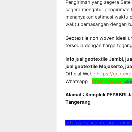
Pengiriman yang segera Setel
segera mengatur pengiriman k
menanyakan estimasi waktu 
waktu pemasangan dengan b
Geotextile non woven ideal un
tersedia dengan harga terjan
Info
jual geotextile Jambi, ju
jual geotextile Mojokerto, ju
Official Web :
https://geotext
62
Whatsapp :
https://wa.me/
Alamat : Komplek PEPABRI Jal
Tangerang
https://ekasejahterageotex.w