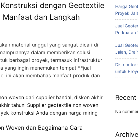
 Konstruksi dengan Geotextile
Harga Geot
Proyek Jala
i Manfaat dan Langkah
Jual Geotex
Perkuatan 
an material unggul yang sangat dicari di
Jual Geotex
 Kemampuannya dalam memberikan solusi
Jalan, Drai
uk berbagai proyek, termasuk infrastruktur
Distributo
da yang ingin menemukan tempat **jual
untuk Proye
ikel ini akan membahas manfaat produk dan
Recent
on woven dari supplier handal, diskon akhir
khir tahun! Supplier geotextile non woven
No commen
yek konstruksi Anda dengan harga miring
Non Woven dan Bagaimana Cara
Archiv