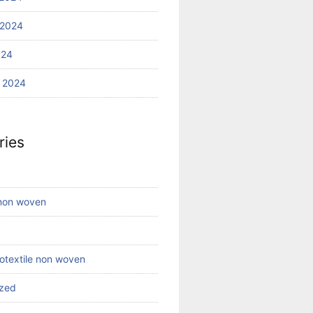
 2024
024
 2024
ries
 non woven
eotextile non woven
ized