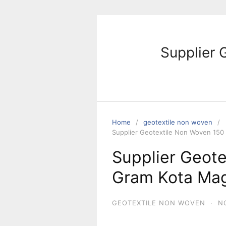
Skip
to
content
Supplier 
Home
geotextile non woven
Supplier Geotextile Non Woven 150
Supplier Geot
Gram Kota Ma
GEOTEXTILE NON WOVEN
·
N