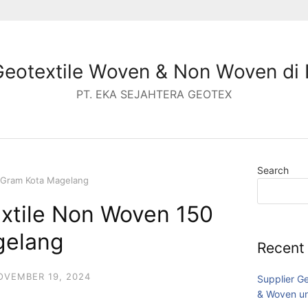
Geotextile Woven & Non Woven di 
PT. EKA SEJAHTERA GEOTEX
Search
 Gram Kota Magelang
extile Non Woven 150
gelang
Recent
OVEMBER 19, 2024
Supplier G
& Woven un