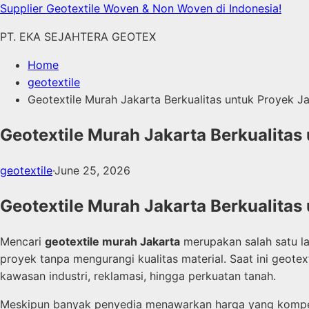
Skip
Supplier Geotextile Woven & Non Woven di Indonesia!
to
PT. EKA SEJAHTERA GEOTEX
content
Home
geotextile
Geotextile Murah Jakarta Berkualitas untuk Proyek J
Geotextile Murah Jakarta Berkualitas
geotextile
·
June 25, 2026
Geotextile Murah Jakarta Berkualitas
Mencari
geotextile murah Jakarta
merupakan salah satu l
proyek tanpa mengurangi kualitas material. Saat ini geote
kawasan industri, reklamasi, hingga perkuatan tanah.
Meskipun banyak penyedia menawarkan harga yang kompetitif