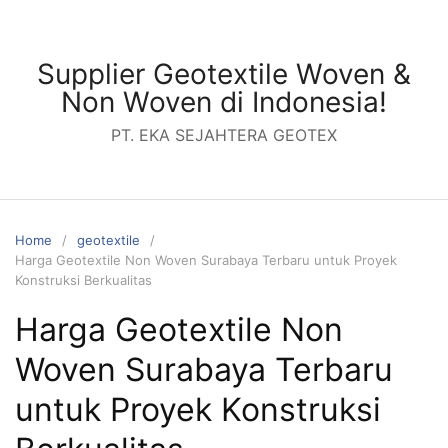
Skip
to
content
Supplier Geotextile Woven &
Non Woven di Indonesia!
PT. EKA SEJAHTERA GEOTEX
Home
geotextile
Harga Geotextile Non Woven Surabaya Terbaru untuk Proyek
Konstruksi Berkualitas
Harga Geotextile Non
Woven Surabaya Terbaru
untuk Proyek Konstruksi