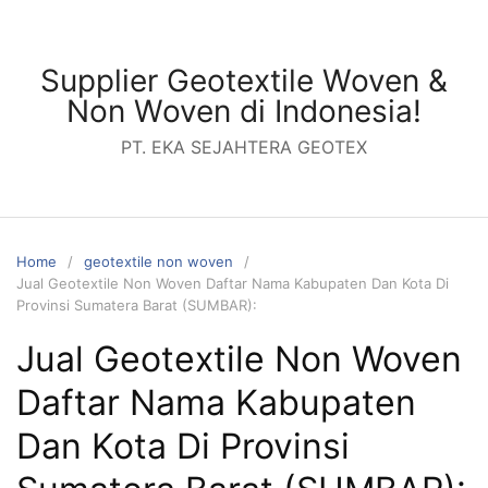
Skip
to
content
Supplier Geotextile Woven &
Non Woven di Indonesia!
PT. EKA SEJAHTERA GEOTEX
Home
geotextile non woven
Jual Geotextile Non Woven Daftar Nama Kabupaten Dan Kota Di
Provinsi Sumatera Barat (SUMBAR):
Jual Geotextile Non Woven
Daftar Nama Kabupaten
Dan Kota Di Provinsi