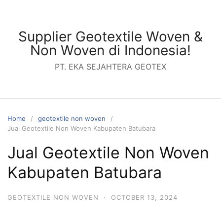
Skip
to
content
Supplier Geotextile Woven &
Non Woven di Indonesia!
PT. EKA SEJAHTERA GEOTEX
Home
geotextile non woven
Jual Geotextile Non Woven Kabupaten Batubara
Jual Geotextile Non Woven
Kabupaten Batubara
GEOTEXTILE NON WOVEN
·
OCTOBER 13, 2024