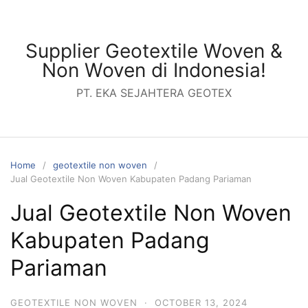
Skip
to
content
Supplier Geotextile Woven &
Non Woven di Indonesia!
PT. EKA SEJAHTERA GEOTEX
Home
geotextile non woven
Jual Geotextile Non Woven Kabupaten Padang Pariaman
Jual Geotextile Non Woven
Kabupaten Padang
Pariaman
GEOTEXTILE NON WOVEN
·
OCTOBER 13, 2024