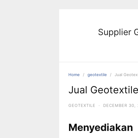
Skip
to
content
Supplier 
Home
geotextile
Jual Geotext
Jual Geotextile
GEOTEXTILE
·
DECEMBER 30, 
Menyediakan