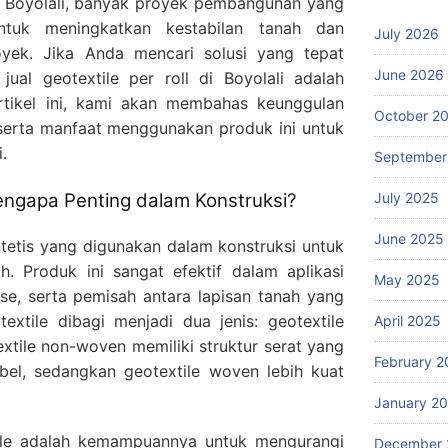
Di Boyolali, banyak proyek pembangunan yang
ntuk meningkatkan kestabilan tanah dan
July 2026
oyek. Jika Anda mencari solusi yang tepat
June 2026
jual geotextile per roll di Boyolali adalah
artikel ini, kami akan membahas keunggulan
October 2
 serta manfaat menggunakan produk ini untuk
.
September
July 2025
engapa Penting dalam Konstruksi?
June 2025
intetis yang digunakan dalam konstruksi untuk
h. Produk ini sangat efektif dalam aplikasi
May 2025
ase, serta pemisah antara lapisan tanah yang
xtile dibagi menjadi dua jenis: geotextile
April 2025
tile non-woven memiliki struktur serat yang
February 2
ibel, sedangkan geotextile woven lebih kuat
January 2
ile adalah kemampuannya untuk mengurangi
December 