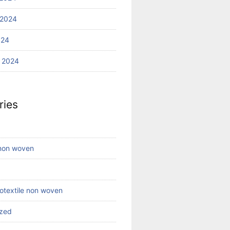
 2024
024
 2024
ries
 non woven
eotextile non woven
ized