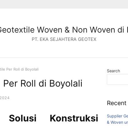
Geotextile Woven & Non Woven di 
PT. EKA SEJAHTERA GEOTEX
ile Per Roll di Boyolali
Search
 Per Roll di Boyolali
2024
Recent
 Solusi Konstruksi
Supplier G
& Woven un