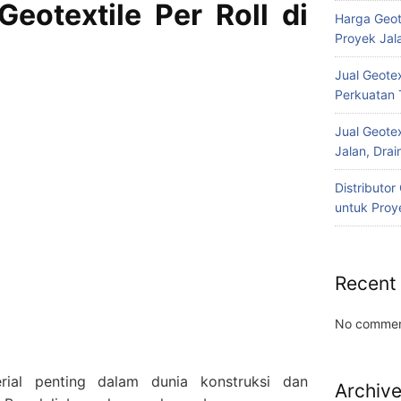
Geotextile Per Roll di
Harga Geot
Proyek Jala
Jual Geotex
Perkuatan 
Jual Geotex
Jalan, Drai
Distributo
untuk Proye
Recent
No commen
rial penting dalam dunia konstruksi dan
Archiv