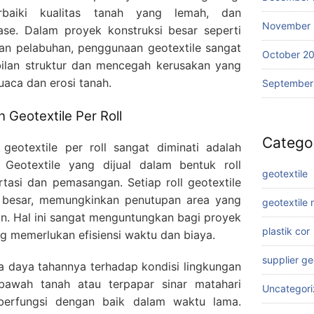
rbaiki kualitas tanah yang lemah, dan
November
nase. Dalam proyek konstruksi besar seperti
dan pelabuhan, penggunaan geotextile sangat
October 2
bilan struktur dan mencegah kerusakan yang
aca dan erosi tanah.
September
Geotextile Per Roll
Catego
geotextile per roll sangat diminati adalah
Geotextile yang dijual dalam bentuk roll
geotextile
asi dan pemasangan. Setiap roll geotextile
 besar, memungkinkan penutupan area yang
geotextile
an. Hal ini sangat menguntungkan bagi proyek
plastik cor
ng memerlukan efisiensi waktu dan biaya.
supplier g
na daya tahannya terhadap kondisi lingkungan
bawah tanah atau terpapar sinar matahari
Uncategor
 berfungsi dengan baik dalam waktu lama.