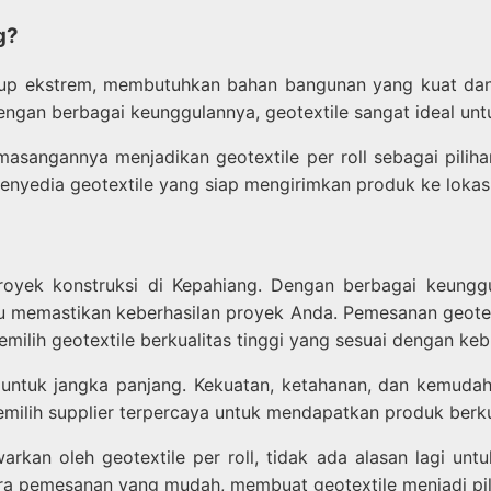
g?
up ekstrem, membutuhkan bahan bangunan yang kuat dan ta
Dengan berbagai keunggulannya, geotextile sangat ideal un
asangannya menjadikan geotextile per roll sebagai pilih
 penyedia geotextile yang siap mengirimkan produk ke lok
 proyek konstruksi di Kepahiang. Dengan berbagai keungg
 memastikan keberhasilan proyek Anda. Pemesanan geotext
emilih geotextile berkualitas tinggi yang sesuai dengan k
n untuk jangka panjang. Kekuatan, ketahanan, dan kemuda
milih supplier terpercaya untuk mendapatkan produk berk
an oleh geotextile per roll, tidak ada alasan lagi unt
ra pemesanan yang mudah, membuat geotextile menjadi pil