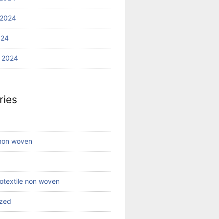
 2024
024
 2024
ries
 non woven
eotextile non woven
ized