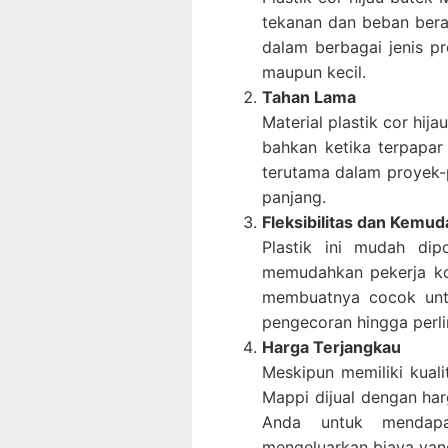
tekanan dan beban bera
dalam berbagai jenis pr
maupun kecil.
Tahan Lama
Material plastik cor hij
bahkan ketika terpapar 
terutama dalam proyek
panjang.
Fleksibilitas dan Kem
Plastik ini mudah dip
memudahkan pekerja kon
membuatnya cocok untuk
pengecoran hingga perl
Harga Terjangkau
Meskipun memiliki kuali
Mappi dijual dengan ha
Anda untuk mendapat
mengeluarkan biaya yang