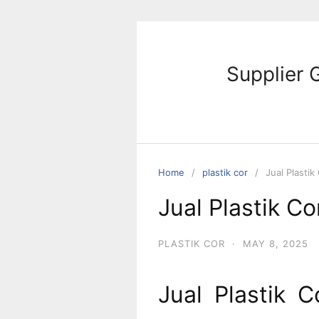
Skip
to
content
Supplier 
Home
plastik cor
Jual Plastik
Jual Plastik C
PLASTIK COR
·
MAY 8, 2025
Jual Plastik 