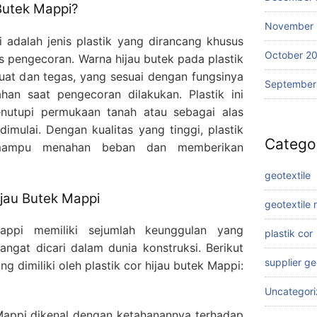
 Butek Mappi?
November
i adalah jenis plastik yang dirancang khusus
October 2
 pengecoran. Warna hijau butek pada plastik
uat dan tegas, yang sesuai dengan fungsinya
September
han saat pengecoran dilakukan. Plastik ini
nutupi permukaan tanah atau sebagai alas
mulai. Dengan kualitas yang tinggi, plastik
Catego
mampu menahan beban dan memberikan
geotextile
ijau Butek Mappi
geotextile
Mappi memiliki sejumlah keunggulan yang
plastik cor
ngat dicari dalam dunia konstruksi. Berikut
supplier g
g dimiliki oleh plastik cor hijau butek Mappi:
Uncategor
 Mappi dikenal dengan ketahanannya terhadap