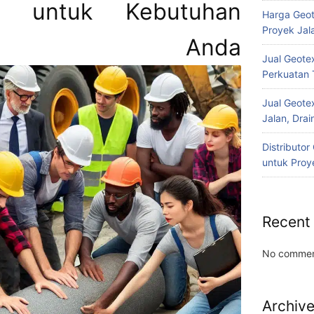
t untuk Kebutuhan
Harga Geot
Proyek Jala
ruksi Anda
Jual Geotex
Perkuatan 
Jual Geotex
Jalan, Drai
Distributo
untuk Proye
Recent
No commen
Archiv