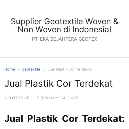
Skip
to
content
Supplier Geotextile Woven &
Non Woven di Indonesia!
PT. EKA SEJAHTERA GEOTEX
Home
geotextile
Jual Plastik Cor Terdekat
Jual Plastik Cor Terdekat
GEOTEXTILE
·
FEBRUARY 24, 2025
Jual Plastik Cor Terdekat: