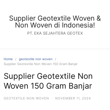
Skip
to
content
Supplier Geotextile Woven &
Non Woven di Indonesia!
PT. EKA SEJAHTERA GEOTEX
Home
geotextile non woven
Supplier Geotextile Non Woven 150 Gram Banjar
Supplier Geotextile Non
Woven 150 Gram Banjar
GEOTEXTILE NON WOVEN
·
NOVEMBER 11, 2024