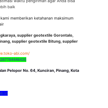
stimasi waktu pengiriman agar Anda bisa
bih baik
n kami memberikan ketahanan maksimum
air
ngkaraya, supplier geotextile Gorontalo,
nang, supplier geotextile Bitung, supplier
ile.toko-abi.com/
6287764446435
an Pelopor No. 64, Kunciran, Pinang, Kota
eb.id