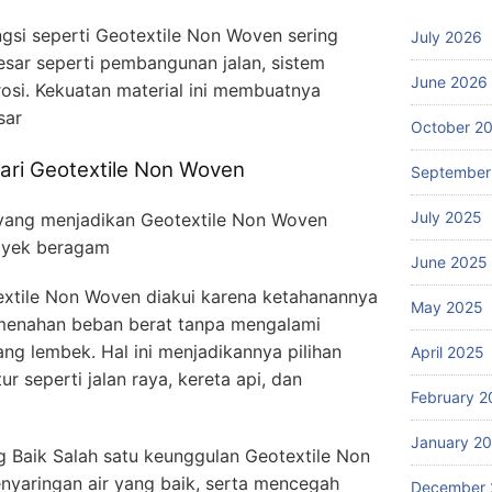
ungsi seperti Geotextile Non Woven sering
July 2026
esar seperti pembangunan jalan, sistem
June 2026
rosi. Kekuatan material ini membuatnya
sar
October 2
ari Geotextile Non Woven
September
July 2025
 yang menjadikan Geotextile Non Woven
royek beragam
June 2025
xtile Non Woven diakui karena ketahanannya
May 2025
menahan beban berat tanpa mengalami
ng lembek. Hal ini menjadikannya pilihan
April 2025
ur seperti jalan raya, kereta api, dan
February 2
January 2
Baik Salah satu keunggulan Geotextile Non
aringan air yang baik, serta mencegah
December 