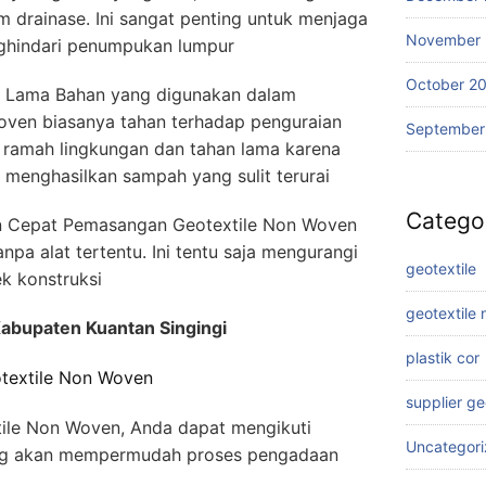
m drainase. Ini sangat penting untuk menjaga
November
nghindari penumpukan lumpur
October 2
 Lama Bahan yang digunakan dalam
ven biasanya tahan terhadap penguraian
September
a ramah lingkungan dan tahan lama karena
 menghasilkan sampah yang sulit terurai
Catego
n Cepat Pemasangan Geotextile Non Woven
npa alat tertentu. Ini tentu saja mengurangi
geotextile
k konstruksi
geotextile
abupaten Kuantan Singingi
plastik cor
textile Non Woven
supplier g
ile Non Woven, Anda dapat mengikuti
Uncategor
ng akan mempermudah proses pengadaan