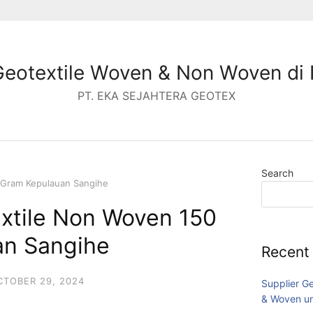
Geotextile Woven & Non Woven di 
PT. EKA SEJAHTERA GEOTEX
Search
 Gram Kepulauan Sangihe
extile Non Woven 150
an Sangihe
Recent
CTOBER 29, 2024
Supplier G
& Woven un