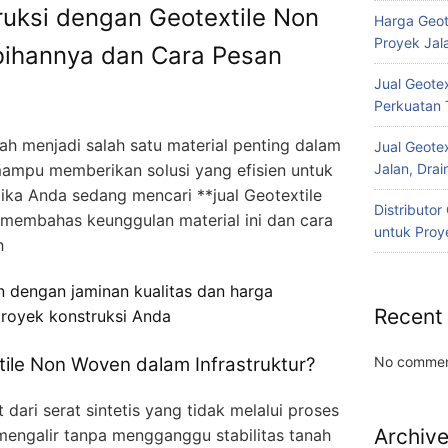
truksi dengan Geotextile Non
Harga Geot
Proyek Jala
bihannya dan Cara Pesan
Jual Geotex
Perkuatan 
ah menjadi salah satu material penting dalam
Jual Geotex
 mampu memberikan solusi yang efisien untuk
Jalan, Drai
ika Anda sedang mencari **jual Geotextile
Distributo
n membahas keunggulan material ini dan cara
untuk Proye
h
n dengan jaminan kualitas dan harga
Recent
proyek konstruksi Anda
No commen
ile Non Woven dalam Infrastruktur?
dari serat sintetis yang tidak melalui proses
Archiv
engalir tanpa mengganggu stabilitas tanah