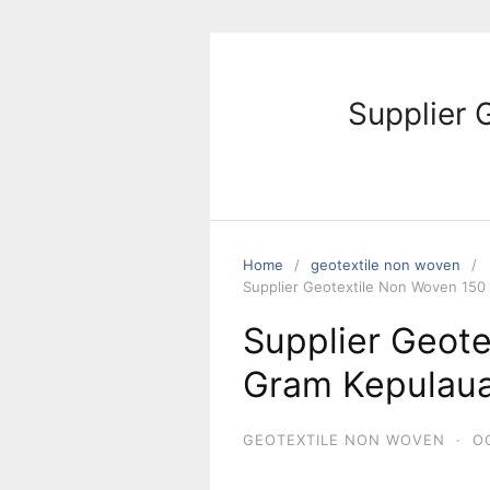
Skip
to
content
Supplier 
Home
geotextile non woven
Supplier Geotextile Non Woven 150
Supplier Geot
Gram Kepulau
GEOTEXTILE NON WOVEN
·
O