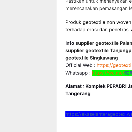
Pastikan untuk menanyakan e
merencanakan pemasangan le
Produk geotextile non wove
terhadap erosi dan penetrasi 
Info
supplier geotextile Pala
supplier geotextile Tanjungpi
geotextile Singkawang
Official Web :
https://geotext
62
Whatsapp :
https://wa.me/
Alamat : Komplek PEPABRI Jal
Tangerang
https://ekasejahterageotex.w