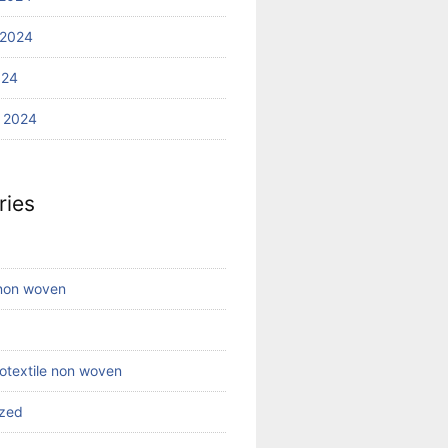
 2024
024
 2024
ries
 non woven
eotextile non woven
ized