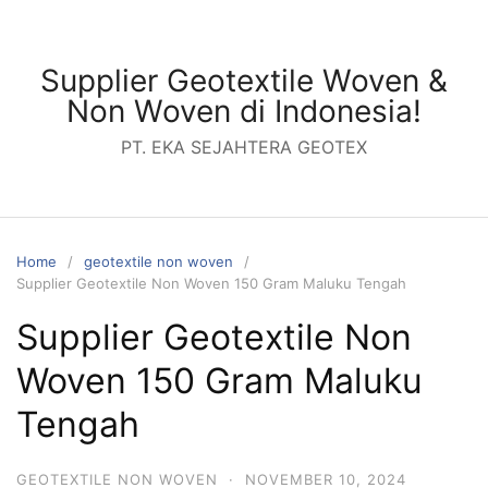
Skip
to
content
Supplier Geotextile Woven &
Non Woven di Indonesia!
PT. EKA SEJAHTERA GEOTEX
Home
geotextile non woven
Supplier Geotextile Non Woven 150 Gram Maluku Tengah
Supplier Geotextile Non
Woven 150 Gram Maluku
Tengah
GEOTEXTILE NON WOVEN
·
NOVEMBER 10, 2024