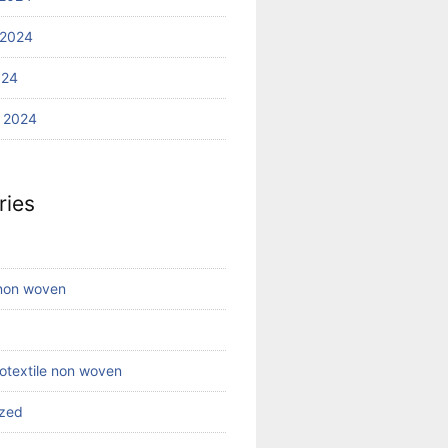
 2024
024
 2024
ries
 non woven
eotextile non woven
ized