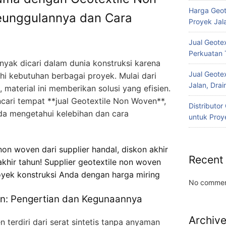
Harga Geot
unggulannya dan Cara
Proyek Jala
Jual Geotex
Perkuatan 
nyak dicari dalam dunia konstruksi karena
Jual Geotex
i kebutuhan berbagai proyek. Mulai dari
Jalan, Drai
, material ini memberikan solusi yang efisien.
ari tempat **jual Geotextile Non Woven**,
Distributo
da mengetahui kelebihan dan cara
untuk Proye
on woven dari supplier handal, diskon akhir
Recent
khir tahun! Supplier geotextile non woven
yek konstruksi Anda dengan harga miring
No commen
n: Pengertian dan Kegunaannya
Archiv
 terdiri dari serat sintetis tanpa anyaman