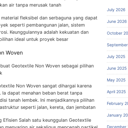
kan air tanpa merusak tanah
July 2026
material fleksibel dan serbaguna yang dapat
June 2026
yek seperti pembangunan jalan, sistem
rosi. Keunggulannya adalah kekuatan dan
October 2
lihan ideal untuk proyek besar
September
Non Woven
July 2025
uat Geotextile Non Woven sebagai pilihan
June 2025
k
May 2025
extile Non Woven sangat dihargai karena
April 2025
. Ia dapat menahan beban berat tanpa
isi tanah lembek. Ini menjadikannya pilihan
February 2
struktur seperti jalan, kereta, dan jembatan
January 2
Efisien Salah satu keunggulan Geotextile
December 
menyaring air sekaligus mencegah partikel