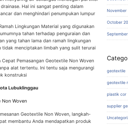
drainase. Hal ini sangat penting dalam
November
p lancar dan menghindari penumpukan lumpur
October 2
Ramah Lingkungan Material yang digunakan
 umumnya tahan terhadap penguraian dan
September
han yang tahan lama dan ramah lingkungan
tidak menciptakan limbah yang sulit terurai
Catego
n Cepat Pemasangan Geotextile Non Woven
npa alat tertentu. Ini tentu saja mengurangi
geotextile
k konstruksi
geotextile
Kota Lubuklinggau
plastik cor
le Non Woven
supplier g
emesanan Geotextile Non Woven, langkah-
Uncategor
dapat membantu Anda mendapatkan produk