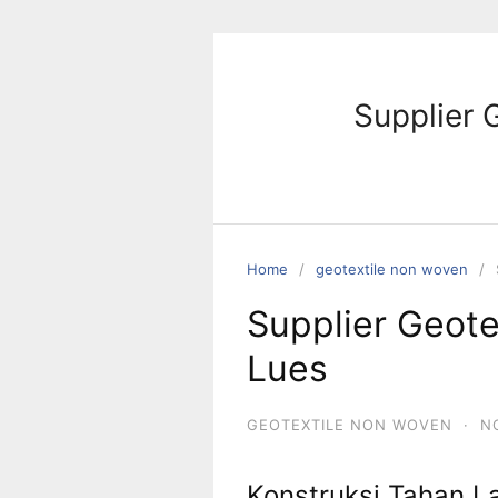
Skip
to
content
Supplier 
Home
geotextile non woven
Supplier Geot
Lues
GEOTEXTILE NON WOVEN
·
N
Konstruksi Tahan L