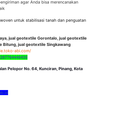
pengiriman agar Anda bisa merencanakan
aik
n woven untuk stabilisasi tanah dan penguatan
aya, jual geotextile Gorontalo, jual geotextile
e Bitung, jual geotextile Singkawang
ile.toko-abi.com/
6287764446435
an Pelopor No. 64, Kunciran, Pinang, Kota
eb.id