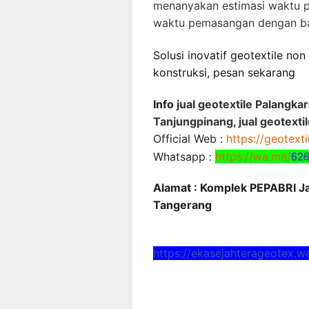
menanyakan estimasi waktu 
waktu pemasangan dengan b
Solusi inovatif geotextile no
konstruksi, pesan sekarang
Info
jual geotextile Palangkar
Tanjungpinang, jual geotextil
Official Web :
https://geotext
62
Whatsapp :
https://wa.me/
Alamat : Komplek PEPABRI Jal
Tangerang
https://ekasejahterageotex.w