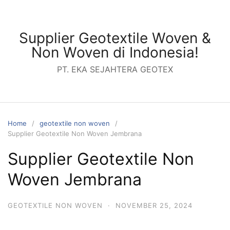
Skip
to
content
Supplier Geotextile Woven &
Non Woven di Indonesia!
PT. EKA SEJAHTERA GEOTEX
Home
geotextile non woven
Supplier Geotextile Non Woven Jembrana
Supplier Geotextile Non
Woven Jembrana
GEOTEXTILE NON WOVEN
·
NOVEMBER 25, 2024