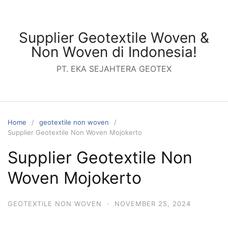
Skip
to
content
Supplier Geotextile Woven &
Non Woven di Indonesia!
PT. EKA SEJAHTERA GEOTEX
Home
geotextile non woven
Supplier Geotextile Non Woven Mojokerto
Supplier Geotextile Non
Woven Mojokerto
GEOTEXTILE NON WOVEN
·
NOVEMBER 25, 2024