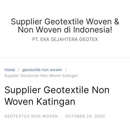
Skip
to
content
Supplier Geotextile Woven &
Non Woven di Indonesia!
PT. EKA SEJAHTERA GEOTEX
Home
geotextile non woven
Supplier Geotextile Non Woven Katingan
Supplier Geotextile Non
Woven Katingan
GEOTEXTILE NON WOVEN
·
OCTOBER 29, 2024