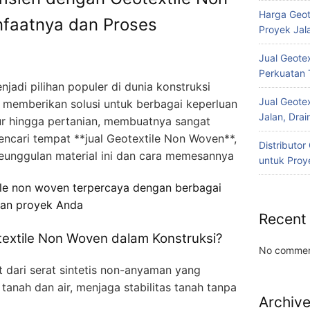
Harga Geot
nfaatnya dan Proses
Proyek Jala
Jual Geotex
Perkuatan 
jadi pilihan populer di dunia konstruksi
Jual Geotex
 memberikan solusi untuk berbagai keperluan
Jalan, Drai
ktur hingga pertanian, membuatnya sangat
encari tempat **jual Geotextile Non Woven**,
Distributo
 keunggulan material ini dan cara memesannya
untuk Proye
ile non woven terpercaya dengan berbagai
han proyek Anda
Recent
textile Non Woven dalam Konstruksi?
No commen
 dari serat sintetis non-anyaman yang
anah dan air, menjaga stabilitas tanah tanpa
Archiv