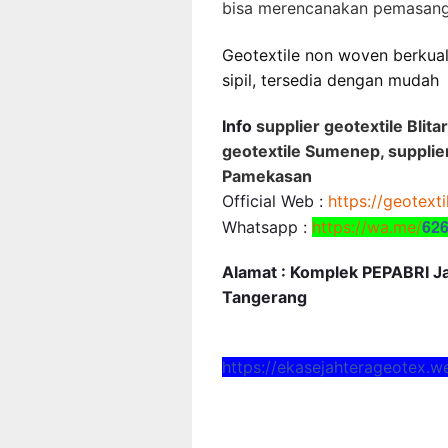
bisa merencanakan pemasang
Geotextile non woven berkuali
sipil, tersedia dengan mudah
Info
supplier geotextile Blita
geotextile Sumenep, supplie
Pamekasan
Official Web :
https://geotext
62
Whatsapp :
https://wa.me/
Alamat : Komplek PEPABRI Jal
Tangerang
https://ekasejahterageotex.w