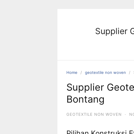
Skip
to
content
Supplier 
Home
geotextile non woven
Supplier Geot
Bontang
GEOTEXTILE NON WOVEN
·
N
Pilihan Konstruksi 