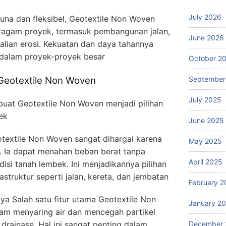
July 2026
una dan fleksibel, Geotextile Non Woven
eragam proyek, termasuk pembangunan jalan,
June 2026
alian erosi. Kekuatan dan daya tahannya
 dalam proyek-proyek besar
October 2
September
 Geotextile Non Woven
July 2025
at Geotextile Non Woven menjadi pilihan
ek
June 2025
extile Non Woven sangat dihargai karena
May 2025
. Ia dapat menahan beban berat tanpa
April 2025
isi tanah lembek. Ini menjadikannya pilihan
struktur seperti jalan, kereta, dan jembatan
February 2
caya Salah satu fitur utama Geotextile Non
January 2
lam menyaring air dan mencegah partikel
December 
drainase. Hal ini sangat penting dalam