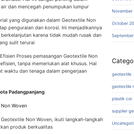
n air dan mencegah penumpukan lumpur
November
erial yang digunakan dalam Geotextile Non
October 2
p penguraian dan korosi. Ini menjadikannya
i berkelanjutan karena tidak mudah rusak dan
September
g sulit terurai
 Efisien Proses pemasangan Geotextile Non
Catego
fisien, tanpa memerlukan alat khusus. Hal
t waktu dan tenaga dalam pengerjaan
geotextile
geotextile
Kota Padangpanjang
plastik cor
e Non Woven
supplier g
Geotextile Non Woven, ikuti langkah-langkah
Uncategor
kan produk berkualitas