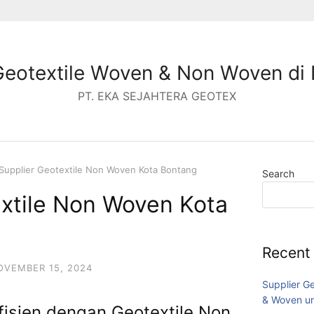
Geotextile Woven & Non Woven di 
PT. EKA SEJAHTERA GEOTEX
Supplier Geotextile Non Woven Kota Bontang
Search
extile Non Woven Kota
Recent
OVEMBER 15, 2024
Supplier G
& Woven un
Efisien dengan Geotextile Non