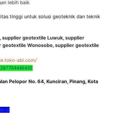
an lebih baik
tas tinggi untuk solusi geoteknik dan teknik
r, supplier geotextile Luwuk, supplier
r geotextile Wonosobo, supplier geotextile
ile.toko-abi.com/
6287764446435
an Pelopor No. 64, Kunciran, Pinang, Kota
eb.id