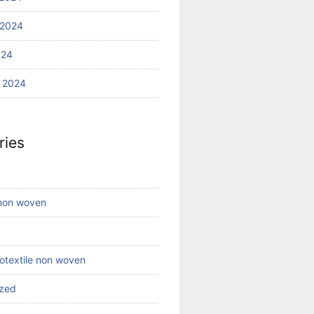
 2024
024
 2024
ries
 non woven
eotextile non woven
ized