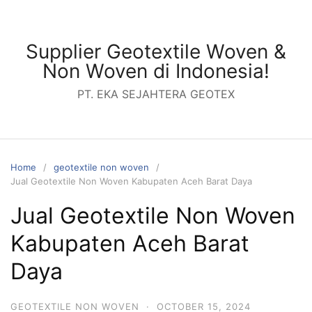
Skip
to
content
Supplier Geotextile Woven &
Non Woven di Indonesia!
PT. EKA SEJAHTERA GEOTEX
Home
geotextile non woven
Jual Geotextile Non Woven Kabupaten Aceh Barat Daya
Jual Geotextile Non Woven
Kabupaten Aceh Barat
Daya
GEOTEXTILE NON WOVEN
·
OCTOBER 15, 2024