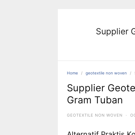
Skip
to
content
Supplier 
Home
geotextile non woven
Supplier Geot
Gram Tuban
GEOTEXTILE NON WOVEN
·
O
Alternatif Praktis 