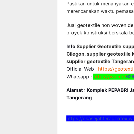
Pastikan untuk menanyakan e
merencanakan waktu pemasa
Jual geotextile non woven den
proyek konstruksi berskala b
Info
Supplier Geotextile supp
Cilegon, supplier geotextile 
supplier geotextile Tangeran
Official Web :
https://geotext
62
Whatsapp :
https://wa.me/
Alamat : Komplek PEPABRI Jal
Tangerang
https://ekasejahterageotex.w