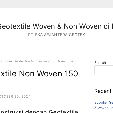
Geotextile Woven & Non Woven di 
PT. EKA SEJAHTERA GEOTEX
Supplier Geotextile Non Woven 150 Gram Tuban
Search
extile Non Woven 150
Recent
CTOBER 20, 2024
Supplier G
& Woven un
Konstruksi dengan Geotextile