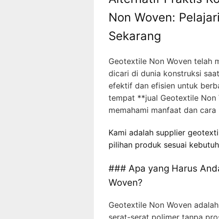
Non Woven: Pelajar
Sekarang
Geotextile Non Woven telah m
dicari di dunia konstruksi saa
efektif dan efisien untuk ber
tempat **jual Geotextile Non
memahami manfaat dan cara 
Kami adalah supplier geotext
pilihan produk sesuai kebutu
### Apa yang Harus Anda
Woven?
Geotextile Non Woven adalah 
serat-serat polimer tanpa pr