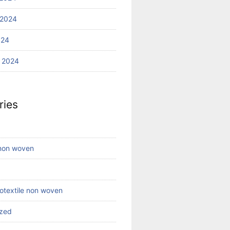
 2024
024
 2024
ries
 non woven
eotextile non woven
ized