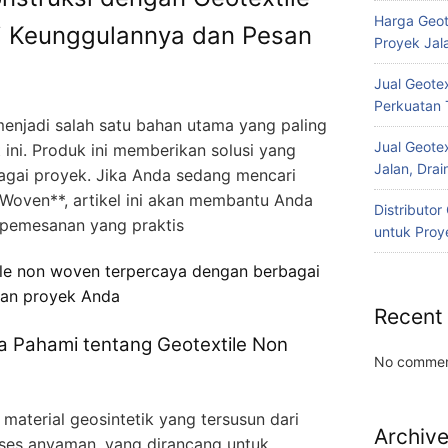
Harga Geot
i Keunggulannya dan Pesan
Proyek Jala
Jual Geotex
Perkuatan 
enjadi salah satu bahan utama yang paling
Jual Geotex
t ini. Produk ini memberikan solusi yang
Jalan, Drai
bagai proyek. Jika Anda sedang mencari
 Woven**, artikel ini akan membantu Anda
Distributo
pemesanan yang praktis
untuk Proye
ile non woven terpercaya dengan berbagai
han proyek Anda
Recent
 Pahami tentang Geotextile Non
No commen
material geosintetik yang tersusun dari
Archiv
oses anyaman, yang dirancang untuk