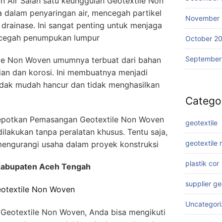
 Air Salah satu keunggulan Geotextile Non
alam penyaringan air, mencegah partikel
November
drainase. Ini sangat penting untuk menjaga
encegah penumpukan lumpur
October 2
September
ile Non Woven umumnya terbuat dari bahan
an dan korosi. Ini membuatnya menjadi
idak mudah hancur dan tidak menghasilkan
Catego
epotkan Pemasangan Geotextile Non Woven
geotextile
ilakukan tanpa peralatan khusus. Tentu saja,
geotextile
engurangi usaha dalam proyek konstruksi
plastik cor
 Kabupaten Aceh Tengah
supplier g
otextile Non Woven
Uncategor
eotextile Non Woven, Anda bisa mengikuti